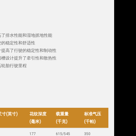
高了排水性能和湿地抓地性能
驶的稳定性和舒适性
计提高了行驶的稳定性和制动性
刀槽设计提升了牵引性和散热性
高轮胎行驶里程
寸(英寸)
花纹深度
载重量
标准气压
(毫米)
(千克)
(千帕)
177
615/545
350