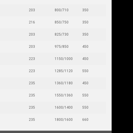
203
800/710
350
216
850/750
350
203
825/730
350
203
975/850
450
223
1150/1000
450
223
1285/1120
550
235
1360/1180
450
235
1550/1360
550
235
1600/1400
550
235
1800/1600
660