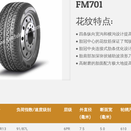
FM701
花纹特点:
● 四条纵向宽沟和横沟设计提
● 胎冠中心的花纹筋保证了驾
● 胎冠中央连接式肋条优化设
● 胎肩部加深块状辅助波浪形
● 高耐磨的胎面配方极大地提
号
负荷指数/速度级别
层级
外直径
断面宽
轮辋尺
(毫米)
(毫米)
R13
91/87L
6PR
7.5
5.0
610