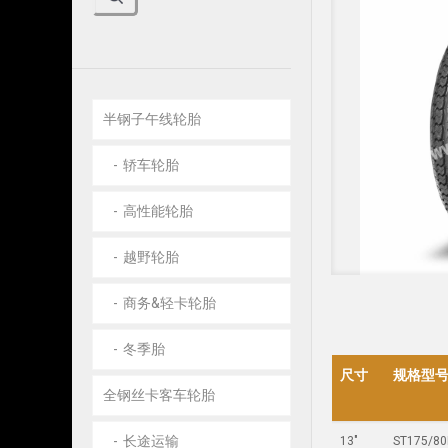
半钢子午线轮胎
轿车轮胎
高性能轮胎
越野轮胎
商务&轻卡轮胎
冬季胎
尺寸
规格型
全钢丝卡客车轮胎
长途运输
13"
ST175/80