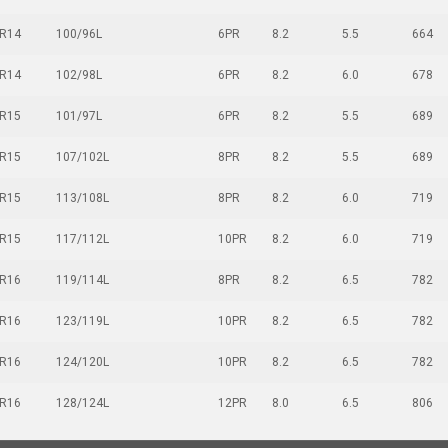
R14
100/96L
6PR
8.2
5.5
664
R14
102/98L
6PR
8.2
6.0
678
R15
101/97L
6PR
8.2
5.5
689
R15
107/102L
8PR
8.2
5.5
689
R15
113/108L
8PR
8.2
6.0
719
R15
117/112L
10PR
8.2
6.0
719
R16
119/114L
8PR
8.2
6.5
782
R16
123/119L
10PR
8.2
6.5
782
R16
124/120L
10PR
8.2
6.5
782
R16
128/124L
12PR
8.0
6.5
806