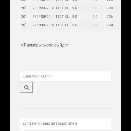
20"
255/55R20 ※
110T XL
9.6
8.0
788
265
20"
275/45R20 ※
110T XL
9.0
9.0
756
273
20"
275/50R20 ※
113T XL
9.6
8.5
784
784
※Размеры скоро выйдет
Для легковых автомобилей