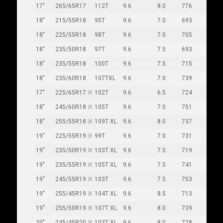
17"
265/65R17
112T
9.6
8.0
776
272
18"
215/55R18
95T
9.6
7.0
693
226
18"
225/55R18
98T
9.6
7.0
705
233
18"
235/50R18
97T
9.6
7.5
693
245
18"
235/55R18
100T
9.6
7.5
715
245
18"
235/60R18
107TXL
9.6
7.0
739
240
17"
225/65R17 ※
102T
9.6
6.5
724
228
18"
245/60R18 ※
105T
9.6
7.0
751
248
18"
255/55R18 ※
109T XL
9.6
8.0
737
265
19"
225/55R19 ※
99T
9.6
7.0
731
233
19"
235/50R19 ※
103T XL
9.6
7.5
719
245
19"
235/55R19 ※
105T XL
9.6
7.5
741
245
19"
245/55R19 ※
103T
9.6
7.5
753
253
19"
255/45R19 ※
104T XL
9.6
8.5
713
255
19"
255/50R19 ※
107T XL
9.6
8.0
739
265
20"
245/45R20 ※
103T XL
9.6
8.0
728
243