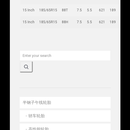
15 Inch
185/65R15
88T
7.5
5.5
621
189
560
15 Inch
185/65R15
88H
7.5
5.5
621
189
560
半钢子午线轮胎
轿车轮胎
高性能轮胎