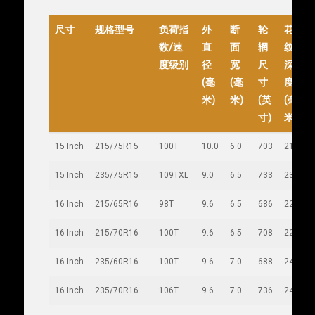
尺寸
规格型号
负荷指
外
断
轮
花
数/速
直
面
辋
纹
度级别
径
宽
尺
深
(毫
(毫
寸
度
米)
米)
(英
(毫
寸)
米)
15 Inch
215/75R15
100T
10.0
6.0
703
216
8
15 Inch
235/75R15
109TXL
9.0
6.5
733
235
1
16 Inch
215/65R16
98T
9.6
6.5
686
221
7
16 Inch
215/70R16
100T
9.6
6.5
708
221
8
16 Inch
235/60R16
100T
9.6
7.0
688
240
8
16 Inch
235/70R16
106T
9.6
7.0
736
240
9