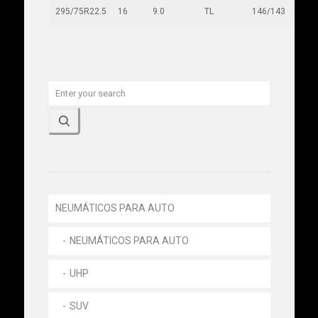
295/75R22.5
16
9.0
TL
146/143
M
NEUMÁTICOS PARA AUTO
NEUMÁTICOS PARA AUTO
UHP
SUV