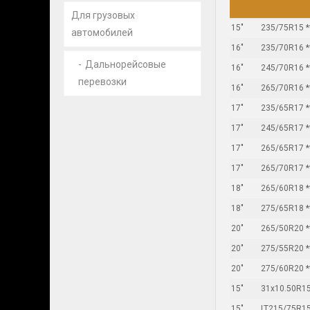
Для грузовых
15"
235/75R15 *
автомобилей
16"
235/70R16 *
Дальнорейсовые
16"
245/70R16 *
перевозки
16"
265/70R16 *
17"
235/65R17 *
17"
245/65R17 *
17"
265/65R17 *
17"
265/70R17 *
18"
265/60R18 *
18"
275/65R18 *
20"
265/50R20 *
20"
275/55R20 *
20"
275/60R20 *
15"
31x10.50R15 
15"
LT215/75R15