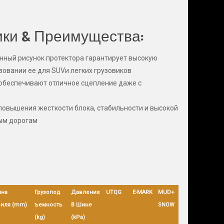
ики & Преимущества:
ный рисунок протектора гарантирует высокую
зовании ее для SUVи легких грузовиков
обеспечивают отличное сцепление даже с
повышения жесткости блока, стабильности и высокой
ым дорогам
на
Грузопод
Давление
UTQG
E-MARK
MUD+
иля (mm)
ъемность
В Шине
SNOW
(kg)
(kPa)