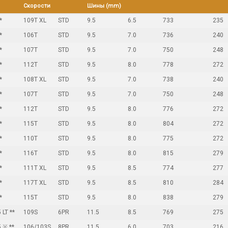
Скорости
Шины (mm)
*
109T XL
STD
9.5
6.5
733
235
*
106T
STD
9.5
7.0
736
240
*
107T
STD
9.5
7.0
750
248
*
112T
STD
9.5
8.0
778
272
*
108T XL
STD
9.5
7.0
738
240
*
107T
STD
9.5
7.0
750
248
*
112T
STD
9.5
8.0
776
272
*
115T
STD
9.5
8.0
804
272
*
110T
STD
9.5
8.0
775
272
*
116T
STD
9.5
8.0
815
279
*
111T XL
STD
9.5
8.5
774
277
*
117T XL
STD
9.5
8.5
810
284
*
115T
STD
9.5
8.0
838
279
LT **
109S
6PR
11.5
8.5
769
275
 ※ **
106/103S
8PR
11.5
6.0
703
216