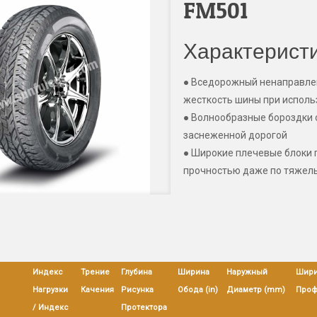
FM501
Характерист
● Вседорожный ненаправлен
жесткость шины при исполь
● Волнообразные бороздки 
заснеженной дорогой
● Широкие плечевые блоки 
прочностью даже по тяжел
Индекс
Трение
Глубина
Ширина
Наружный
Шири
Нагрузки
Качения
Рисунка
Обода (in)
Диаметр (mm)
Проф
/ Индекс
Протектора