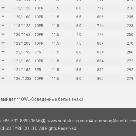
 **
115/112S
10PR
11.5
6.0
772
216
 **
120/116S
10PR
11.5
6.5
806
235
 **
115/112S
10PR
11.5
6.0
744
223
 **
120/116S
10PR
11.5
7.0
777
250
 **
123/120S
10PR
11.5
7.5
807
270
 **
122/119S
8PR
11.5
8.0
834
286
 **
121/118S
10PR
11.5
8.0
804
272
 **
121/118S
8PR
11.5
8.5
832
292
 **
126 /123S
10PR
11.5
8.0
866
279
 выйдет **OWL-Обведенные белые знаки
:+86-532-8890 0566
:www.sunfulcess.com
:eric.song@sunfulce
SS TYRE CO.,LTD. All Rights Reserved.