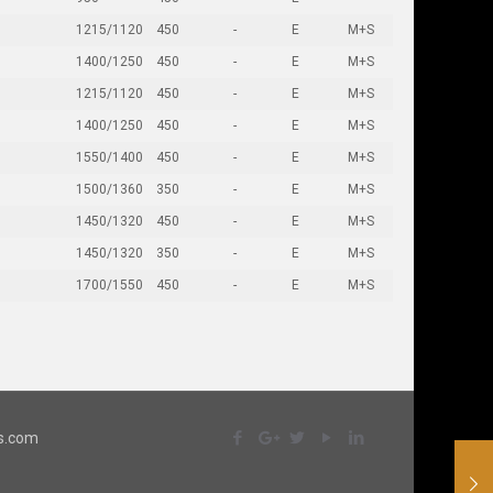
1215/1120
450
-
E
M+S
1400/1250
450
-
E
M+S
1215/1120
450
-
E
M+S
1400/1250
450
-
E
M+S
1550/1400
450
-
E
M+S
1500/1360
350
-
E
M+S
1450/1320
450
-
E
M+S
1450/1320
350
-
E
M+S
1700/1550
450
-
E
M+S
ss.com