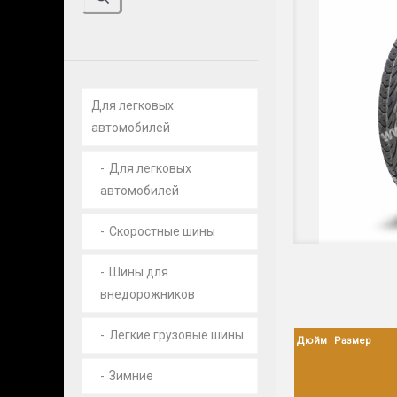
Для легковых
автомобилей
Для легковых
автомобилей
Cкоростные шины
Шины для
внедорожников
Легкие грузовые шины
Дюйм
Размер
Зимние