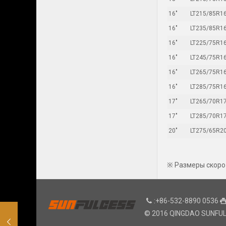
16"
LT215/85R16
16"
LT235/85R16
16"
LT225/75R16
16"
LT245/75R16
16"
LT265/75R16
16"
LT285/75R16
17"
LT265/70R17
17"
LT285/70R17
20"
LT275/65R20
※ Размеры скоро
:+86-532-8890 0536
© 2016 QINGDAO SUNFULCE